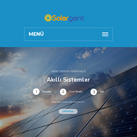
MENÜ
YÜKSEK TEKNOLOJİ, YÜKSEK KALİTE
Akıllı Sistemler
1
2
Dayanıklı.
Uzun Ömürlü.
3
Yerli.
Yenilenebilir enerjiyi akıllı yönetmek için
HAKKIMIZDA