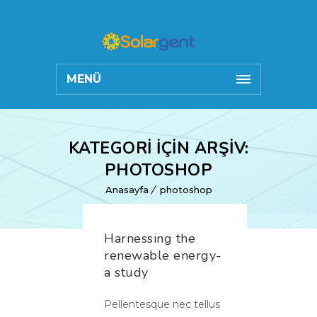
MENÜ
KATEGORI IÇIN ARŞIV:
PHOTOSHOP
Anasayfa
photoshop
Harnessing the
renewable energy-
a study
Pellentesque nec tellus